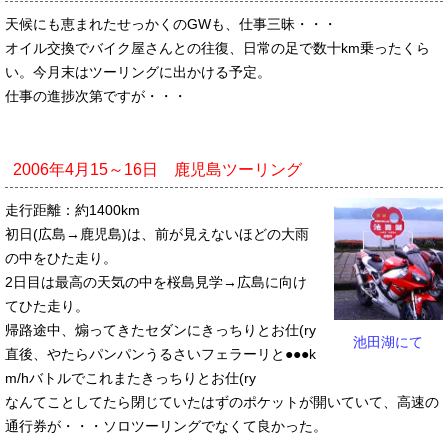
天候にも恵まれたせっかくのGWも、仕事三昧・・・
オイル交換でバイク屋さんとの往復、日常の足で数十km乗ったくら
い。今月末はツーリングに出かける予定。
仕事の進捗次第ですが・・・
2006年4月15～16日 鹿児島ツーリング
走行距離：約1400km
初日(広島→鹿児島)は、前が見えないほどの大雨
の中をひた走り。
2日目は最高の天気の中を桜島見学→広島に向け
てひた走り。
帰路途中、煽ってきたセダンにきっちりとお仕(ry
池田湖にて
直後、やたらパンパンうるさいフェラーリと●●●k
m/hバトルでこれまたきっちりとお仕(ry
なんてことしてたら閉じていたはずのポケットが開いていて、高速の
通行券が・・・ソロツーリングでなくて良かった。