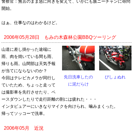
警察官：無言のまま急に向きを変えて、いかにも族ニーチャンに尋問
開始。
はぁ、仕事なのはわかるけど。
2006年05月28日 もみの木森林公園BBQツーリング
山道に差し掛かった途端に
雨、肉を焼いている間も雨、
帰りも雨。山間部は天気予報
が当てにならないのか？
先日洗車したの
びしょぬれ
今回はテレビカメラが同行し
に泥だらけ
ていたため、ちょっと走って
は撮影車を先行させたり、ペ
ースダウンしたりで走行距離の割には疲れた・・・
インタビュアーにいきなりマイクを向けられ、噛みまくった。
帰ってソッコーで洗車。
2006年05月 近況