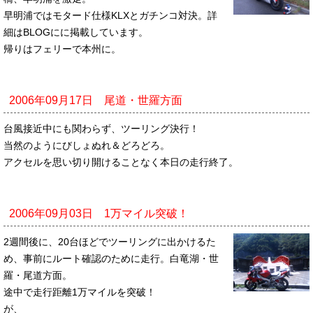
早明浦ではモタード仕様KLXとガチンコ対決。詳
細はBLOGにに掲載しています。
帰りはフェリーで本州に。
2006年09月17日 尾道・世羅方面
台風接近中にも関わらず、ツーリング決行！
当然のようにびしょぬれ＆どろどろ。
アクセルを思い切り開けることなく本日の走行終了。
2006年09月03日 1万マイル突破！
2週間後に、20台ほどでツーリングに出かけるた
め、事前にルート確認のために走行。白竜湖・世
羅・尾道方面。
途中で走行距離1万マイルを突破！
が、