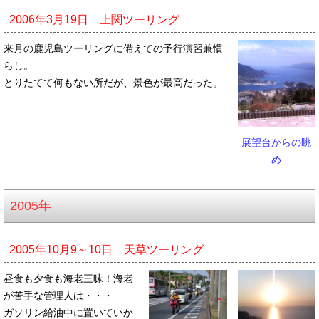
2006年3月19日 上関ツーリング
来月の鹿児島ツーリングに備えての予行演習兼慣
らし。
とりたてて何もない所だが、景色が最高だった。
展望台からの眺
め
2005年
2005年10月9～10日 天草ツーリング
昼食も夕食も海老三昧！海老
が苦手な管理人は・・・
ガソリン給油中に置いていか