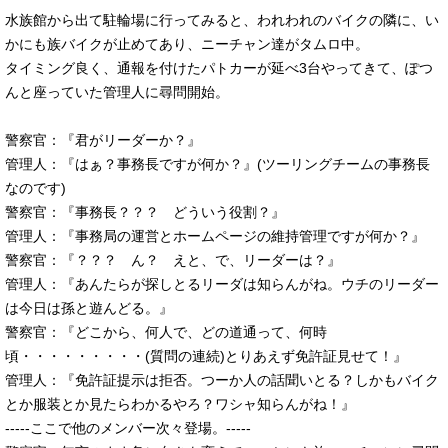
水族館から出て駐輪場に行ってみると、われわれのバイクの隣に、い
かにも族バイクが止めてあり、ニーチャン達がタムロ中。
タイミング良く、通報を付けたパトカーが延べ3台やってきて、ぽつ
んと座っていた管理人に尋問開始。
警察官：『君がリーダーか？』
管理人：『はぁ？事務長ですが何か？』(ツーリングチームの事務長
なのです)
警察官：『事務長？？？ どういう役割？』
管理人：『事務局の運営とホームページの維持管理ですが何か？』
警察官：『？？？ ん？ えと、で、リーダーは？』
管理人：『あんたらが探しとるリーダは知らんがね。ウチのリーダー
は今日は孫と遊んどる。』
警察官：『どこから、何人で、どの道通って、何時
頃・・・・・・・・・(質問の連続)とりあえず免許証見せて！』
管理人：『免許証提示は拒否。つーか人の話聞いとる？しかもバイク
とか服装とか見たらわかるやろ？ワシャ知らんがね！』
-----ここで他のメンバー次々登場。-----