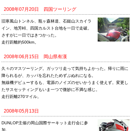
2008年07月20日 四国ツーリング
旧寒風山トンネル、瓶ヶ森林道、石鎚山スカイラ
イン、地芳峠、四国カルスト台地を一日で走破。
さすがに一日ではきつかった。
走行距離約500km。
2008年06月15日 岡山県有漢
久々のマスツーリング。ガッツリ走って気持ちよかった。帰りに雨に
降られるが、カッパを忘れたためずぶぬれになる。
無線機デビューするも、電源のノイズのせいかうまく使えず。変更し
たサスセッティングもいま一つで微妙に不満な感じ。
走行距離270マイル。
2008年05月13日
DUNLOP主催の岡山国際サーキット走行会に参
加。