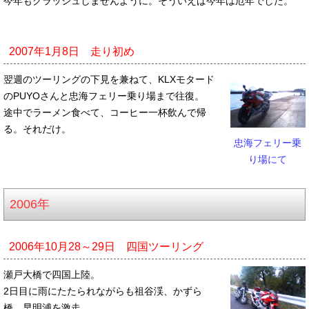
今年もクラッシュしませんように。そういえば今年は厄年でした。
2007年1月8日 走り初め
翌週のツーリングの下見を兼ねて、KLXモタード
のPUYOさんと忠海フェリー乗り場まで往復。
途中でラーメン食べて、コーヒー一杯飲んで帰
る。それだけ。
忠海フェリー乗
り場にて
2006年
2006年10月28～29日 四国ツーリング
瀬戸大橋で四国上陸。
2日目に雨にたたられながらも祖谷渓、かずら
橋、早明浦を激走。