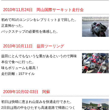
2010年11月24日 岡山国際サーキット走行会
初めてR1のエンジンをレブリミットまで回した。
正直怖かった。
バックステップの必要性を痛感した。
2010年10月11日 益田ツーリング
益田にとんでもないうな重があるというので興味
本位で食べに行った。
味もボリュームも最高！
走行距離：157マイル
2009年10月02-03日 阿蘇
初日は快晴に恵まれ山並みを快適走行できた。
2日目は雨の中をひたすら高速道路で帰路につく